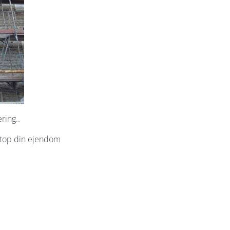
ring..
etop din ejendom