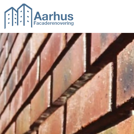
Gå
til
hovedindhold