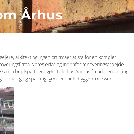
om Århus
ejere, arkitekt og ingeniørfirmaer at stå for en komplet
enoveringsfirma. Vores erfaring indenfor renoveringsarbejde
 samarbejdspartnere gør at du hos Aarhus facaderenovering
er, god dialog og sparring igennem hele byggeprocessen.​