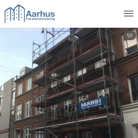
Gå
til
hovedindhold