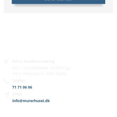
FIRMAINFO
Århus facaderenovering
Afd. 1: Strandbakkevej 1A, 8250 Egå
Afd. 2: Elkjærvej 2 B, 8230 Åbyhøj
Telefon:
71 71 06 06
Email:
info@murerhuset.dk