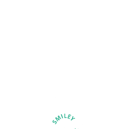
MENU
Hjem
Murer
Vi tilbyder
Referencer
Kontakt
ÅRHUS FACADERENOVERING ER EN
DEL AF MURERHUSET