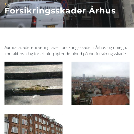
Forsikringsskader Århus
​Aarhusfacaderenovering laver forsikringsskader i Århus og omegn,
kontakt os idag for et uforpligtende tilbud på din forsikringsskade