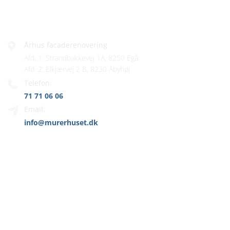
FIRMAINFO
Århus facaderenovering
Afd. 1: Strandbakkevej 1A, 8250 Egå
Afd. 2: Elkjærvej 2 B, 8230 Åbyhøj
Telefon:
71 71 06 06
Email:
info@murerhuset.dk
MENU
Hjem
Murer
Vi tilbyder
Referencer