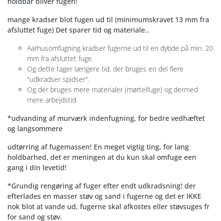
holdbar bliver fugen!
mange kradser blot fugen ud til (minimumskravet 13 mm fra
afsluttet fuge) Det sparer tid og materiale..
Aarhusomfugning kradser fugerne ud til en dybde på min. 20
mm fra afsluttet fuge.
Og dette tager længere tid, der bruges en del flere
"udkradser spidser".
Og der bruges mere materialer (mørtelfuge) og dermed
mere arbejdstid.
*udvanding af murværk indenfugning, for bedre vedhæftet
og langsommere
udtørring af fugemassen! En meget vigtig ting, for lang
holdbarhed, det er meningen at du kun skal omfuge een
gang i din levetid!
*Grundig rengøring af fuger efter endt udkradsning! der
efterlades en masser støv og sand i fugerne og det er IKKE
nok blot at vande ud, fugerne skal afkostes eller støvsuges fr
for sand og støv.