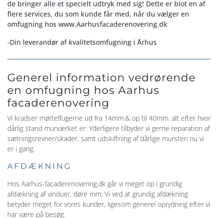
de bringer alle et specielt udtryk med sig! Dette er blot en af
flere services, du som kunde får med, når du vælger en
omfugning hos www.Aarhusfacaderenovering.dk
-Din leverandør af kvalitetsomfugning i Århus​
Generel information vedrørende
en omfugning hos Aarhus
facaderenovering
Vi kradser mørtelfugerne ud fra 14mm.& op til 40mm. alt efter hvor
dårlig stand murværket er. Yderligere tilbyder vi gerne reparation af
sætningsrevner/skader, samt udskiftning af dårlige mursten nu vi
er i gang.
AFDÆKNING
Hos Aarhus-facaderenovering.dk går vi meget op i grundig
afdækning af vinduer, døre mm. Vi ved at grundig afdækning
betyder meget for vores kunder, ligesom generel oprydning efter vi
har være på besøg.