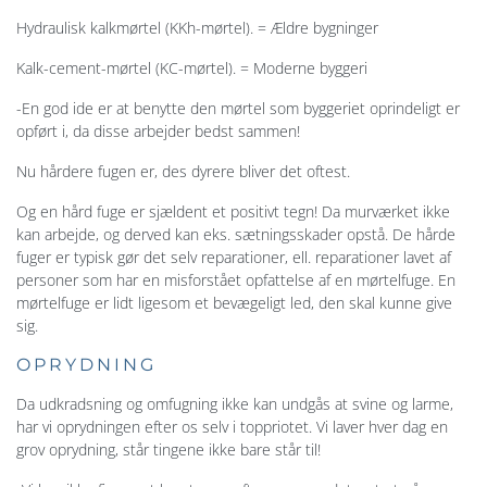
Hydraulisk kalkmørtel (KKh-mørtel). = Ældre bygninger
Kalk-cement-mørtel (KC-mørtel). = Moderne byggeri
-En god ide er at benytte den mørtel som byggeriet oprindeligt er
opført i, da disse arbejder bedst sammen!
Nu hårdere fugen er, des dyrere bliver det oftest.
Og en hård fuge er sjældent et positivt tegn! Da murværket ikke
kan arbejde, og derved kan eks. sætningsskader opstå. De hårde
fuger er typisk gør det selv reparationer, ell. reparationer lavet af
personer som har en misforstået opfattelse af en mørtelfuge. En
mørtelfuge er lidt ligesom et bevægeligt led, den skal kunne give
sig.
OPRYDNING
Da udkradsning og omfugning ikke kan undgås at svine og larme,
har vi oprydningen efter os selv i toppriotet. Vi laver hver dag en
grov oprydning, står tingene ikke bare står til!