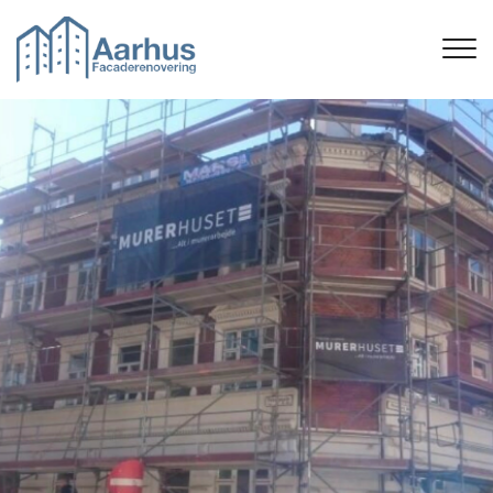
Gå
til
hovedindhold