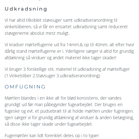
Udkradsning
Vi har altid tilkoblet støvsuger samt udkradseranordning til
vinkelsliberen, så vi får en ensartet udkradsning samt reduceret
støvgenerne absolut mest muligt.
Vi kradser mørtelfugerne ud fra 14mm.& op til 40mm. alt efter hvor
dårlig stand mørtelfugerne er i. Yderligere sørger vi altid for grundig
afdækning så vinduer og andet materiel ikke tager skader!
Vi bruger 3 forskellige stk. materiel til udkradsning af mørtelfuger
(1.Vinkelsliber 2.Støvsuger 3.udkradseranordning).
OMFUGNING
Mørtlen blandes i en ikke alt for blød konsistens, der vandes
grundigt ud før man påbegynder fugearbejdet. Der bruges en
fugeske og evt. et pudsebræt til at holde mørtlen under fugningen.
Igen sørger vi for grundig afdækning af vinduer & anden belægning,
så disse ikke tager skade under fugearbejdet.
Fugemørtler kan lidt forenklet deles op i to typer: