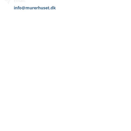
Email:
info@murerhuset.dk
MENU
Hjem
Murer
Vi tilbyder
Referencer
Kontakt
ÅRHUS FACADERENOVERING ER EN
DEL AF MURERHUSET