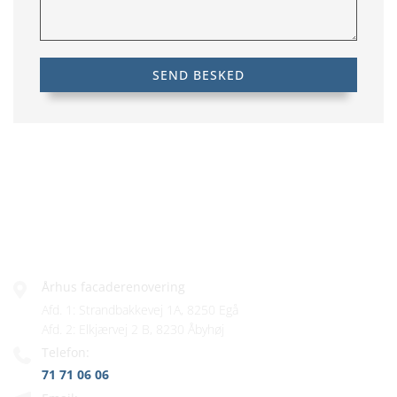
FIRMAINFO
Århus facaderenovering
Afd. 1: Strandbakkevej 1A, 8250 Egå
Afd. 2: Elkjærvej 2 B, 8230 Åbyhøj
Telefon:
71 71 06 06