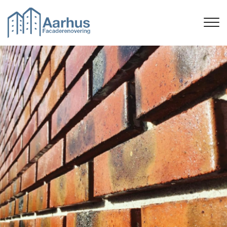
Gå
til
hovedindhold