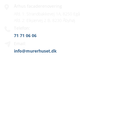
Århus facaderenovering
Afd. 1: Strandbakkevej 1A, 8250 Egå
Afd. 2: Elkjærvej 2 B, 8230 Åbyhøj
Telefon:
71 71 06 06
Email:
info@murerhuset.dk
MENU
Hjem
Murer
Vi tilbyder
Referencer
Kontakt