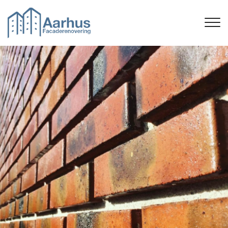
Gå
til
hovedindhold