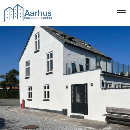
Gå
til
hovedindhold