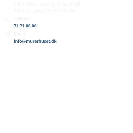
Afd. 1: Strandbakkevej 1A, 8250 Egå
Afd. 2: Elkjærvej 2 B, 8230 Åbyhøj
Telefon:
71 71 06 06
Email:
info@murerhuset.dk
MENU
Hjem
Murer
Vi tilbyder
Referencer
Kontakt
ÅRHUS FACADERENOVERING ER EN