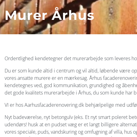
Murer Århus
Ordentlighed kendetegner det murerarbejde som leveres hos
Du er som kunde altid i centrum og vil altid, løbende være opd
vores ansatte murere er en mærkesag. Århus facaderenoveri
kendetegnes ved, god kommunikation, grundighed og åbenhed
det gode kvalitets murerarbejde i Århus, du som kunde har be
VI er hos Aarhusfacaderenovering.dk behjælpelige med udfø
Nyt badeværelse, nyt betongulv (eks. Et nyt smart poleret bet
udendørs! husk at en pudset væg er et langt billigere alternativ
vores speciale, puds, vandskuring og omfugning af villa, hu