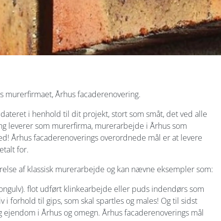
 murerfirmaet, Århus facaderenovering.
ateret i henhold til dit projekt, stort som småt, det ved alle
ng leverer som murerfirma, murerarbejde i Århus som
! Århus facaderenoverings overordnede mål er at levere
talt for.
relse af klassisk murerarbejde og kan nævne eksempler som:
ongulv). flot udført klinkearbejde eller puds indendørs som
 i forhold til gips, som skal spartles og males! Og til sidst
s og ejendom i Århus og omegn. Århus facaderenoverings mål