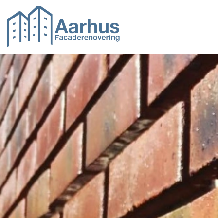
Gå
til
hovedindhold