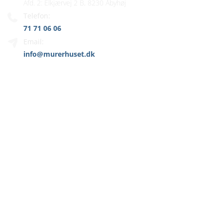
Afd. 2: Elkjærvej 2 B, 8230 Åbyhøj
Telefon:
71 71 06 06
Email:
info@murerhuset.dk
MENU
Hjem
Murer
Vi tilbyder
Referencer
Kontakt
ÅRHUS FACADERENOVERING ER EN
DEL AF MURERHUSET