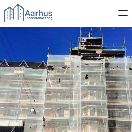
Gå
til
hovedindhold