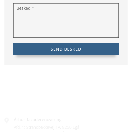
FIRMAINFO
Århus facaderenovering
Afd. 1: Strandbakkevej 1A, 8250 Egå