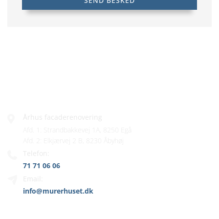
FIRMAINFO
Århus facaderenovering
Afd. 1: Strandbakkevej 1A, 8250 Egå
Afd. 2: Elkjærvej 2 B, 8230 Åbyhøj
Telefon:
71 71 06 06
Email:
info@murerhuset.dk