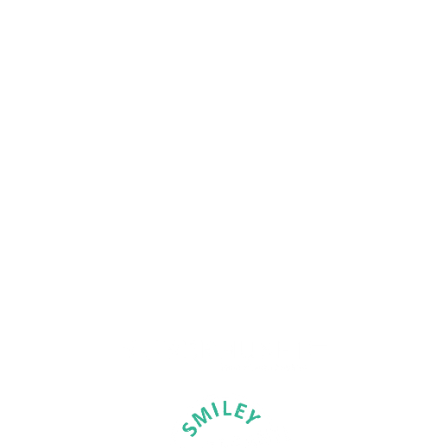
MENU
Hjem
Murer
Vi tilbyder
Referencer
Kontakt
ÅRHUS FACADERENOVERING ER EN
DEL AF MURERHUSET