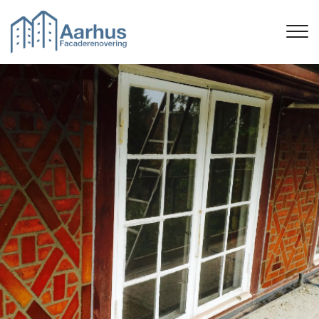
Gå
til
hovedindhold