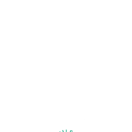
MENU
Hjem
Murer
Vi tilbyder
Referencer
Kontakt
ÅRHUS FACADERENOVERING ER EN
DEL AF MURERHUSET