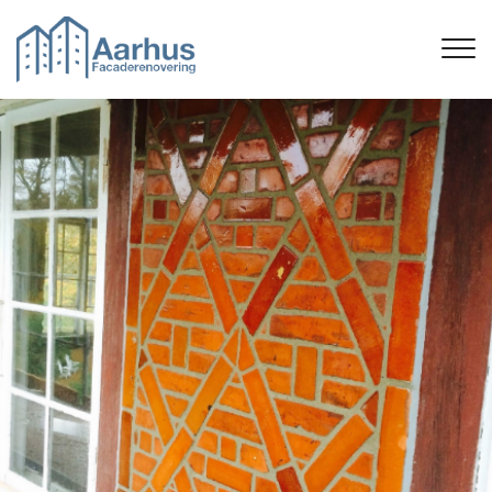
Gå
til
hovedindhold