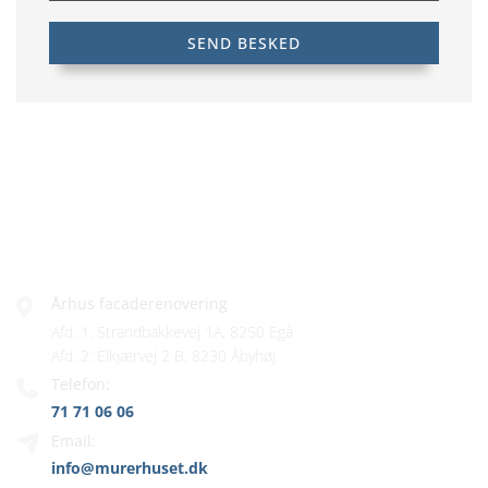
FIRMAINFO
Århus facaderenovering
Afd. 1: Strandbakkevej 1A, 8250 Egå
Afd. 2: Elkjærvej 2 B, 8230 Åbyhøj
Telefon:
71 71 06 06
Email:
info@murerhuset.dk